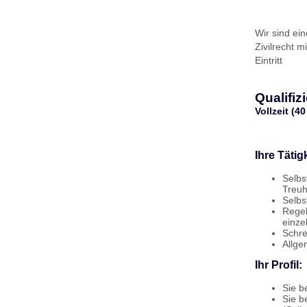
Wir sind ei
Zivilrecht 
Eintritt
Qualifiz
Vollzeit (
Ihre Tätigk
Selbs
Treu
Selbs
Regel
einze
Schre
Allge
Ihr Profil:
Sie b
Sie b