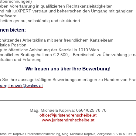
stberechnungen)
aben Vorerfahrung in qualifizierten Rechtskanzleitätigkeiten
ind mit jurXPERT vertraut und beherrschen den Umgang mit gängiger
tsoftware
rbeiten genau, selbständig und strukturiert
hnen bieten:
chätzendes Arbeitsklima mit sehr freundlichem Kanzleiteam
istige Position
gute öffentliche Anbindung der Kanzlei in 1010 Wien
onatliches Bruttogehalt von € 2.500,-, Bereitschaft zu Überzahlung je 
fikation und Erfahrung
Wir freuen uns über Ihre Bewerbung!
n Sie Ihre aussagekräftigen Bewerbungsunterlagen zu Handen von Fra
argit.novak@wslaw.at
Mag. Michaela Kopriva: 0664/825 78 78
office@juristendrehscheibe.at
www.juristendrehscheibe.at
ressum: Kopriva Unternehmensberatung, Mag. Michaela Kopriva, Zeltgasse 3-5/10 A-1080 