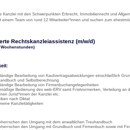
ne Kanzlei mit den Schwerpunkten Erbrecht, Immobilienrecht und Allge
mit einem Team von rund 12 Mitarbeiter*innen und suchen zum ehestmö
ierte Rechtskanzleiassistenz (m/w/d)
40 Wochenstunden)
eit:
tändige Bearbeitung von Kaufvertragsabwicklungen einschließlich Gru
handbuch und Selbstberechnung
tändige Bearbeitung von Firmenbuchangelegenheiten
mäßige Bedienung des web-ERV samt Fristvormerken, Verteilung an d
lnen Jurist*innen der Kanzlei etc.
iben nach Diktat
meine Kanzleitätigkeiten
eherrschen den Umgang mit dem anwaltlichen Treuhandbuch
eherrschen den Umgang mit Grundbuch und Firmenbuch sowie mit Fin