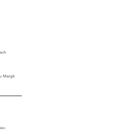
nach
u Margit
Wien