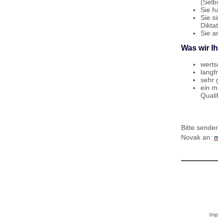
(Selb
Sie h
Sie s
Dikta
Sie a
Was wir I
werts
langfr
sehr 
ein m
Quali
Bitte sende
Novak an:
m
Imp