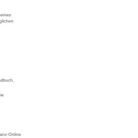
meines
glichen
ndbuch,
ie
anz-Online