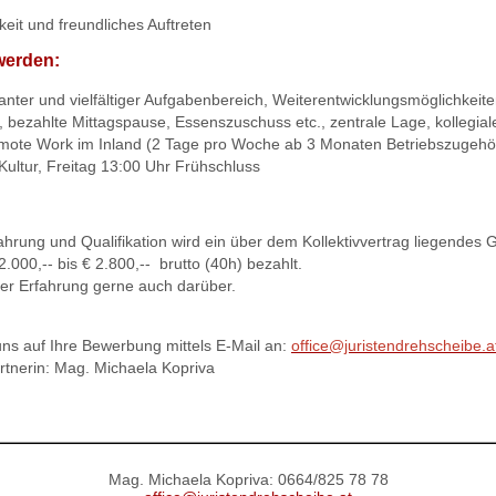
keit und freundliches Auftreten
werden:
santer und vielfältiger Aufgabenbereich, Weiterentwicklungsmöglichkeite
, bezahlte Mittagspause, Essenszuschuss etc., zentrale Lage, kollegial
emote Work im Inland (2 Tage pro Woche ab 3 Monaten Betriebszugehör
Kultur, Freitag 13:00 Uhr Frühschluss
ahrung und Qualifikation wird ein über dem Kollektivvertrag liegendes 
.000,-- bis € 2.800,-- brutto (40h) bezahlt.
ter Erfahrung gerne auch darüber.
uns auf Ihre Bewerbung mittels E-Mail an:
office@juristendrehscheibe.a
tnerin: Mag. Michaela Kopriva
Mag. Michaela Kopriva: 0664/825 78 78