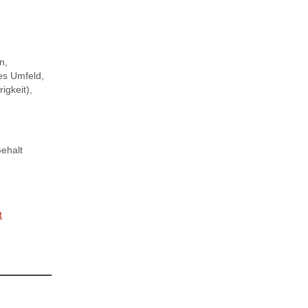
n,
es Umfeld,
igkeit),
Gehalt
t