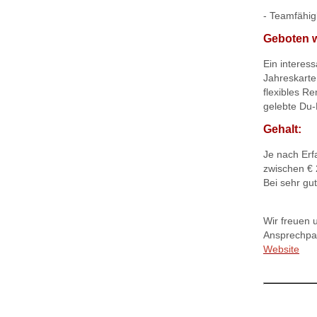
- Teamfähig
Geboten 
Ein interes
Jahreskarte
flexibles R
gelebte Du-
Gehalt:
Je nach Erf
zwischen € 2
Bei sehr gu
Wir freuen 
Ansprechpar
Website