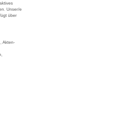
aktives
nen. Unser/e
fügt über
, Akten-
n,