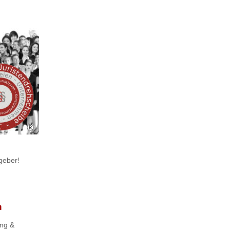
geber!
n
ing &