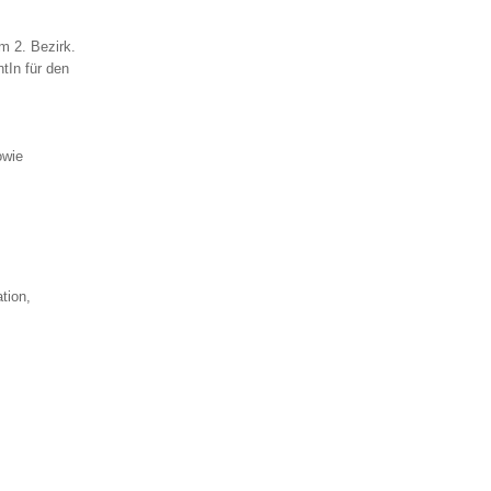
m 2. Bezirk.
tIn für den
owie
tion,