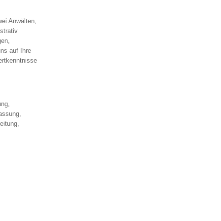
wei Anwälten,
strativ
gen,
ns auf Ihre
ertkenntnisse
ung,
assung,
eitung,