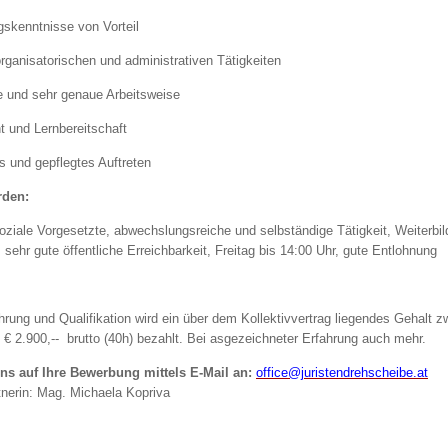
gskenntnisse von Vorteil
organisatorischen und administrativen Tätigkeiten
te und sehr genaue Arbeitsweise
 und Lernbereitschaft
s und gepflegtes Auftreten
rden:
soziale Vorgesetzte, abwechslungsreiche und selbständige Tätigkeit, Weiterbil
sehr gute öffentliche Erreichbarkeit, Freitag bis 14:00 Uhr, gute Entlohnung
hrung und Qualifikation wird ein über dem Kollektivvertrag liegendes Gehalt 
s € 2.900,-- brutto (40h) bezahlt. Bei asgezeichneter Erfahrung auch mehr.
ns auf Ihre Bewerbung mittels E-Mail an:
office@juristendrehscheibe.at
nerin: Mag. Michaela Kopriva