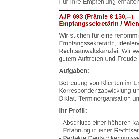
Für Ihre Empfehlung erhalte
AJP 693 (Prämie € 150,--)
EmpfangssekretärIn / Wien
Wir suchen für eine renommie
EmpfangssekretärIn, idealerw
Rechtsanwaltskanzlei. Wir w
gutem Auftreten und Freud
Aufgaben:
Betreuung von Klienten im 
Korrespondenzabwicklung un
Diktat, Terminorganisation u
Ihr Profil:
- Abschluss einer höheren k
- Erfahrung in einer Rechtsan
- Perfekte Deutschkenntnisse