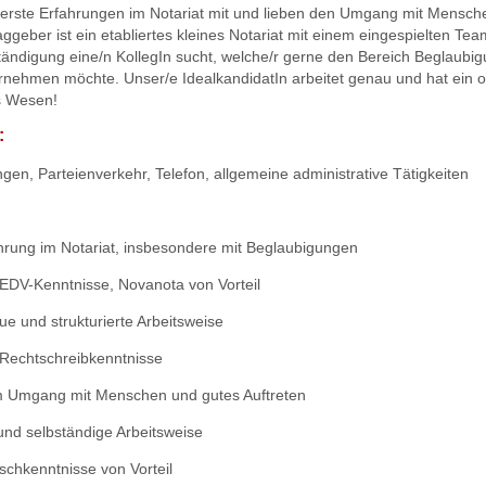
 erste Erfahrungen im Notariat mit und lieben den Umgang mit Mensch
ggeber ist ein etabliertes kleines Notariat mit einem eingespielten Te
ständigung eine/n KollegIn sucht, welche/r gerne den Bereich Beglaubi
rnehmen möchte. Unser/e IdealkandidatIn arbeitet genau und hat ein 
s Wesen!
:
gen, Parteienverkehr, Telefon, allgemeine administrative Tätigkeiten
ahrung im Notariat, insbesondere mit Beglaubigungen
 EDV-Kenntnisse, Novanota von Vorteil
ue und strukturierte Arbeitsweise
 Rechtschreibkenntnisse
m Umgang mit Menschen und gutes Auftreten
 und selbständige Arbeitsweise
ischkenntnisse von Vorteil