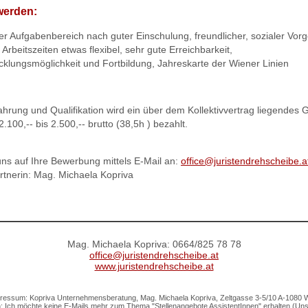
werden:
er Aufgabenbereich nach guter Einschulung, freundlicher, sozialer Vorg
rbeitszeiten etwas flexibel, sehr gute Erreichbarkeit,
cklungsmöglichkeit und Fortbildung, Jahreskarte der Wiener Linien
ahrung und Qualifikation wird ein über dem Kollektivvertrag liegendes 
.100,-- bis 2.500,-- brutto (38,5h ) bezahlt.
uns auf Ihre Bewerbung mittels E-Mail an:
office@juristendrehscheibe.a
tnerin: Mag. Michaela Kopriva
Mag. Michaela Kopriva: 0664/825 78 78
office@juristendrehscheibe.at
www.juristendrehscheibe.at
ressum: Kopriva Unternehmensberatung, Mag. Michaela Kopriva, Zeltgasse 3-5/10 A-1080 
 Ich möchte keine E-Mails mehr zum Thema "Stellenangebote AssistentInnen" erhalten (Un