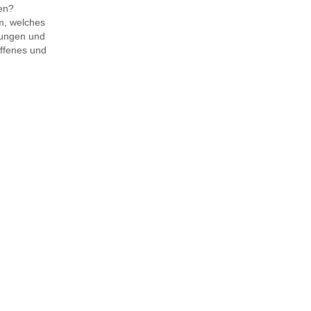
en?
am, welches
gungen und
offenes und