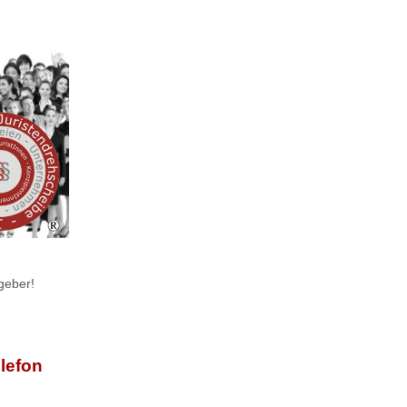
geber!
elefon