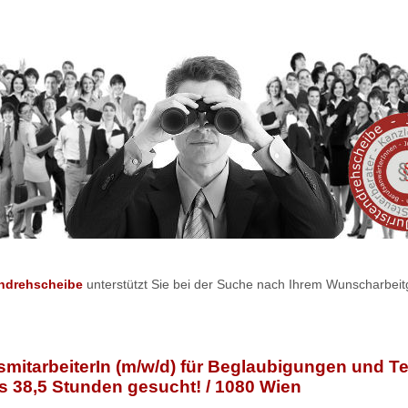
endrehscheibe
unterstützt Sie bei der Suche nach Ihrem Wunscharbeit
529
smitarbeiterIn (m/w/d) für Beglaubigungen und T
is 38,5 Stunden gesucht! / 1080 Wien